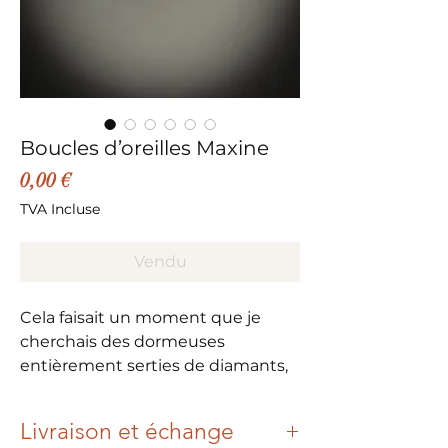
Boucles d’oreilles Maxine
Prix
0,00 €
TVA Incluse
Vendu
Cela faisait un moment que je
cherchais des dormeuses
entièrement serties de diamants,
mais avec une monture moderne.
Livraison et échange
Comme je n’ai pas réussi à en