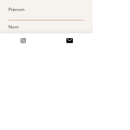
Prénom
Nom
E-mail
Objet
Message
Envoyer