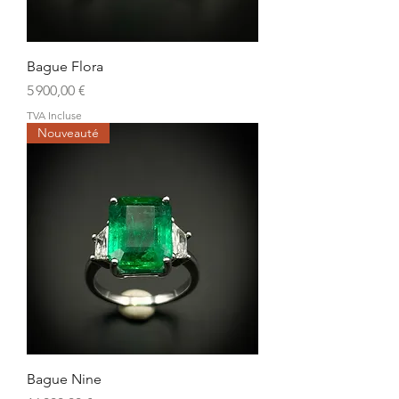
Bague Flora
Prix
5 900,00 €
TVA Incluse
Nouveauté
Bague Nine