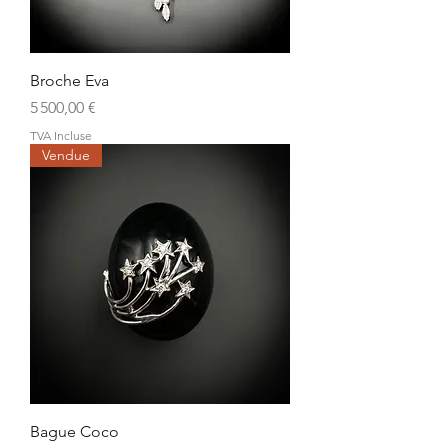
Broche Eva
Prix
5 500,00 €
TVA Incluse
Vendue
Bague Coco