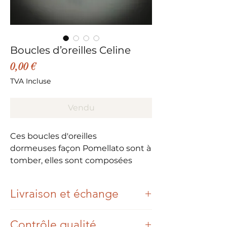
Boucles d’oreilles Celine
Prix
0,00 €
TVA Incluse
Vendu
Ces boucles d'oreilles
dormeuses façon Pomellato sont à
tomber, elles sont composées
d'une topaze Blue London, d'un
bleu magnifique.
Livraison et échange
Effet Waouh assuré quand vous
Une fois votre commande passée et
les porterez.
Contrôle qualité