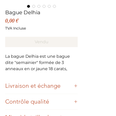
Bague Delhia
Prix
0,00 €
TVA Incluse
Vendu
La bague Delhia est une bague
dite "semainier" formée de 3
anneaux en or jaune 18 carats,
ornée de demi-perles de turquoise
pour un style gypsy chic très
Livraison et échange
tendance.
Une fois votre commande passée et
Excelllent état.
Contrôle qualité
payée, nous nous engageons à vous
envoyer votre achat dans un délai de 3
Poids: 3.5 grammes
Chaque bijou Eylia est authentifié par
jours ouvrés.