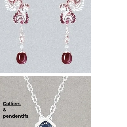
Colliers
&
pendentifs