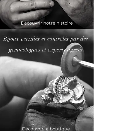
Découvrir notre histoire
Bijoux certifiés et contrôlés par des
gemmologues et experts agréés
Créations uniques avec
des matériaux de première qualité
Découvrir la boutique